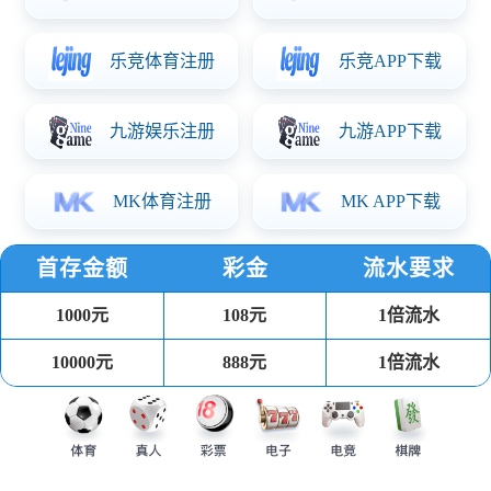
01. 初创定位
米兰体育·米兰官方网站起源于对体育精神与
数字技术的热爱，早期平台聚焦于赛事数据与
直播服务，并率先实现多赛程同步与智能提醒
功能，赢得众多球迷的信任。